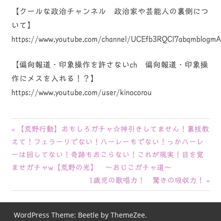
【クールな政治チャンネル 政治家や芸能人の裏側につ
いて】
https://www.youtube.com/channel/UCEfb3RQCl7abqmblogmA
【偏向報道・印象操作を許さないch 偏向報道・印象操
作にメスを入れる！？】
https://www.youtube.com/user/kinocorou
投
前
【荒野行動】おもしろガチャ☆神引きしてません！裏技教
の
えて！フェラーリでない！ハーレーもでない！っかハーレ
稿
記
ーは回してない！奇跡もおこらない！これが現実！目を覚
ナ
事:
ませガチャw【荒野の光】 ～おじこガチャ道～
次
1歳児の歌唱力！ 驚きの吸収力！
ビ
の
ゲ
記
WordPress Theme: Beetle by ThemeZee.
事: