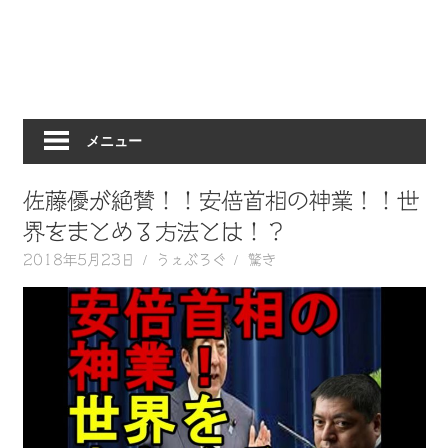
動
画
を
毎
日
メニュー
ご
紹
介
佐藤優が絶賛！！安倍首相の神業！！世
し
界をまとめる方法とは！？
ま
2018年5月23日
うぇぶろぐ
驚き
す。