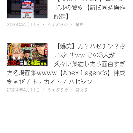
ザルの驚き【新旧同時操作
配信】
2024年4月11日
うぇぶろぐ
驚き
【爆笑】ん？ハセチン？お
いおい!!ww この3人が
久々に集結したら面白すぎ
た名場面集wwww【Apex Legends】神成
きゅぴ / トナカイト / ハセシン
2024年4月11日
うぇぶろぐ
笑える