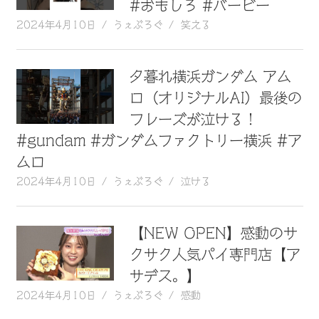
#おもしろ #バービー
2024年4月10日
うぇぶろぐ
笑える
夕暮れ横浜ガンダム アム
ロ（オリジナルAI）最後の
フレーズが泣ける！
#gundam #ガンダムファクトリー横浜 #ア
ムロ
2024年4月10日
うぇぶろぐ
泣ける
【NEW OPEN】感動のサ
クサク人気パイ専門店【ア
サデス。】
2024年4月10日
うぇぶろぐ
感動