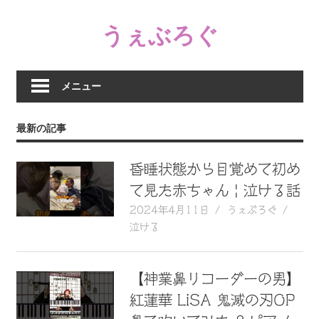
コ
うぇぶろぐ
ン
テ
笑
ン
え
ツ
メニュー
る
へ
動
ス
最新の記事
画、
キ
感
ッ
動
昏睡状態から目覚めて初め
プ
す
て見た赤ちゃん | 泣ける話
る、
2024年4月11日
うぇぶろぐ
泣
泣ける
け
る
動
【神業鼻リコーダーの男】
画、
紅蓮華 LiSA 鬼滅の刃OP
驚
く