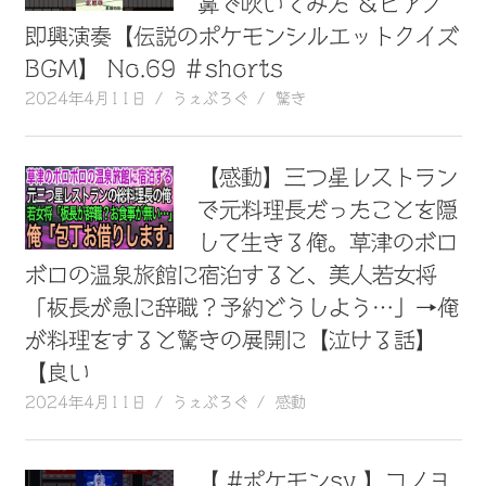
鼻で吹いてみた ＆ピアノ
動
即興演奏【伝説のポケモンシルエットクイズ
画
BGM】 No.69 ＃shorts
を
2024年4月11日
うぇぶろぐ
驚き
毎
日
ご
【感動】三つ星レストラン
紹
介
で元料理長だったことを隠
し
して生きる俺。草津のボロ
ま
ボロの温泉旅館に宿泊すると、美人若女将
す。
「板長が急に辞職？予約どうしよう…」→俺
が料理をすると驚きの展開に【泣ける話】
【良い
2024年4月11日
うぇぶろぐ
感動
【 #ポケモンsv 】コノヨ