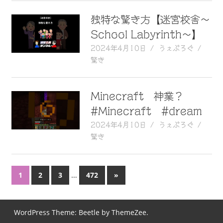
独特な驚き方【迷宮校舎〜
School Labyrinth〜】
2024年4月10日
うぇぶろぐ
驚き
Minecraft 神業？
#Minecraft #dream
2024年4月10日
うぇぶろぐ
驚き
投
…
次
1
2
3
472
»
の
稿
記
ナ
事
WordPress Theme: Beetle by ThemeZee.