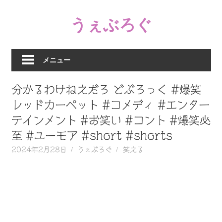
コ
うぇぶろぐ
ン
テ
笑
ン
え
ツ
メニュー
る
へ
動
ス
分かるわけねえだろ どぶろっく #爆笑
画、
キ
感
レッドカーペット #コメディ #エンター
ッ
動
テインメント #お笑い #コント #爆笑必
プ
す
至 #ユーモア #short #shorts
る、
泣
2024年2月28日
うぇぶろぐ
笑える
け
る
動
画、
驚
く