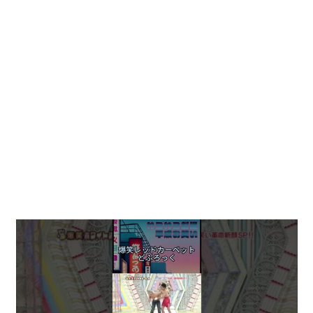
動
画
を
毎
日
ご
紹
介
し
ま
す。