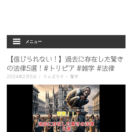
動
画
を
毎
日
メニュー
ご
紹
介
【信じられない！】過去に存在した驚き
し
の法律5選！#トリビア #雑学 #法律
ま
2024年2月5日
うぇぶろぐ
驚き
す。