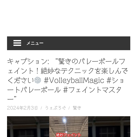
動
画
を
毎
日
メニュー
ご
紹
介
キャプション: “驚きのバレーボールフ
し
ェイント！絶妙なテクニックを楽しんで
ま
ください
#VolleyballMagic #ショ
す。
ートバレーボール #フェイントマスタ
ー”
2024年2月3日
うぇぶろぐ
驚き