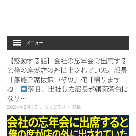
動
画
を
毎
日
メニュー
ご
紹
介
【感動する話】会社の忘年会に出席する
し
と俺の席が店の外に出されていた。部長
ま
「無能に席は無いぞｗ」俺「帰ります
す。
ね」
翌日、出社した部長が顔面蒼白に
なり…
2024年2月1日
うぇぶろぐ
感動