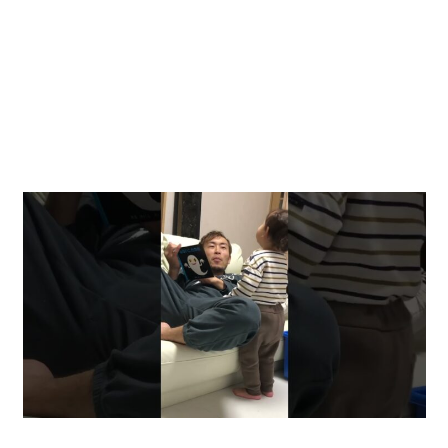
動
画
を
毎
日
ご
紹
介
し
ま
す。