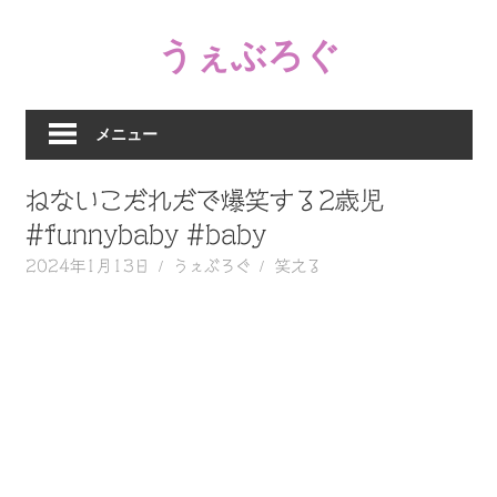
コ
うぇぶろぐ
ン
テ
笑
ン
え
ツ
メニュー
る
へ
動
ス
ねないこだれだで爆笑する2歳児
画、
キ
感
#funnybaby #baby
ッ
動
2024年1月13日
うぇぶろぐ
笑える
プ
す
る、
泣
け
る
動
画、
驚
く