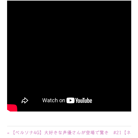
投
前
【ペルソナ4G】大好きな声優さんが登場で驚き #21【ネ