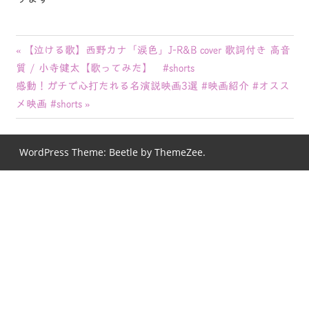
投
前
【泣ける歌】西野カナ「涙色」J-R&B cover 歌詞付き 高音
の
質 / 小寺健太【歌ってみた】 #shorts
稿
次
記
感動！ガチで心打たれる名演説映画3選 #映画紹介 #オスス
ナ
の
事:
メ映画 #shorts
記
ビ
事:
WordPress Theme: Beetle by ThemeZee.
ゲ
ー
シ
ョ
ン