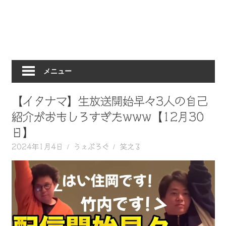
動
画
を
毎
日
メニュー
ご
紹
介
【イタナマ】生放送開始早々3人の自己
し
紹介がおもしろすぎたwww【12月30
ま
日】
す。
2024年1月4日
うぇぶろぐ
笑える