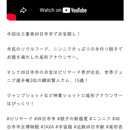
今回は三重県四日市市でお宝探し！
市民のソウルフード、ニンニクたっぷりの手作り餃子で
お腹を満たした尾形アナウンサー。
そして四日市市のお宝はビリヤード界が注目、世界ジュ
ニア選手権3位の織田賢人さん、15歳！
ジャンプショットなど神業ショットに尾形アナウンサー
はびっくり！
#ビリヤード #四日市市 #餃子の新感覚 #ニンニク #四
日市市立博物館 #JAXA #宇宙服 #近鉄四日市駅 #尾形杏