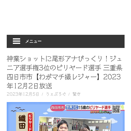
動
画
を
毎
日
メニュー
ご
紹
介
神業ショットに尾形アナびっくり！ジュ
し
ニア選手権3位のビリヤード選手 三重県
ま
四日市市【わがマチ撮レジャー】2023
す。
年12月2日放送
2023年12月5日
うぇぶろぐ
驚き