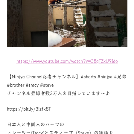
https://www.youtube.com/watch?v=38qTZxU9Ido
【Ninjya Channel忍者チャンネル】#shorts #ninjya #兄弟
#brother #tracy #steve
チャンネル登録者数3万人を目指しています～♪
https://bit.ly/3izfk8T
日本人と中国人のハーフの
トレーシー(Tracy)とスティーブ（Steve）の物語♪