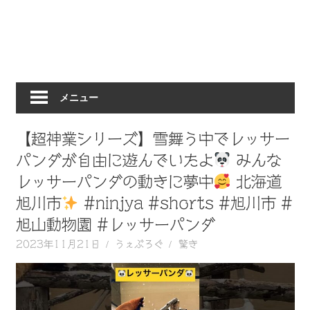
動
画
を
毎
日
メニュー
ご
紹
介
【超神業シリーズ】雪舞う中でレッサー
し
パンダが自由に遊んでいたよ
みんな
ま
レッサーパンダの動きに夢中
北海道
す。
旭川市
#ninjya #shorts #旭川市 #
旭山動物園 #レッサーパンダ
2023年11月21日
うぇぶろぐ
驚き