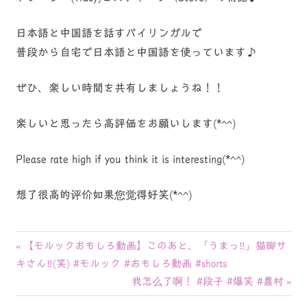
日本語と中国語を話すバイリンガルで
普段から自宅で日本語と中国語を使っています♪
ぜひ、楽しい時間を共有しましょうね！！
楽しいと思ったら高評価をお願いします(*^^)
Please rate high if you think it is interesting(*^^)
想了很高的评价如果您觉得好笑(*^^)
投
前
【モルックおもしろ動画】このあと、「うまっ‼︎」猫脚サ
の
キさん‼︎(笑) #モルック #おもしろ動画 #shorts
稿
記
次
我怎么了啊！ #段子 #爆笑 #農村
ナ
事:
の