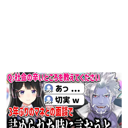
動
画
を
毎
日
ご
紹
介
し
ま
す。