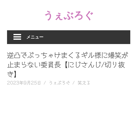
コ
うぇぶろぐ
ン
テ
笑
ン
え
ツ
メニュー
る
へ
動
ス
逆凸でぶっちゃけまくるギル様に爆笑が
画、
キ
感
止まらない委員長【にじさんじ/切り抜
ッ
動
き】
プ
す
2023年9月25日
うぇぶろぐ
笑える
る、
泣
け
る
動
画、
驚
く