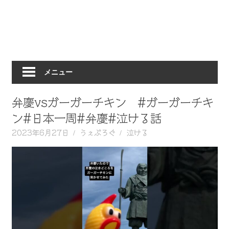
動
画
を
毎
日
メニュー
ご
紹
介
弁慶vsガーガーチキン #ガーガーチキ
し
ン#日本一周#弁慶#泣ける話
ま
2023年6月27日
うぇぶろぐ
泣ける
す。