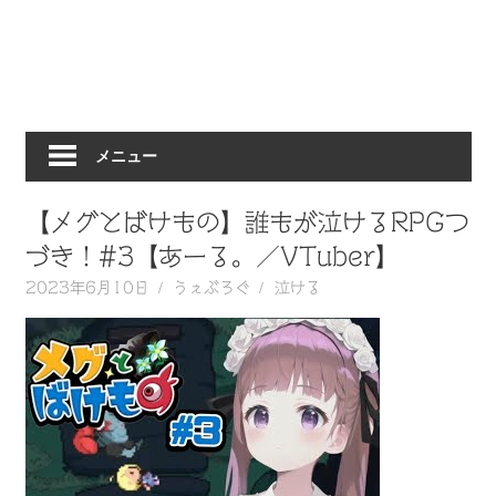
動
画
を
毎
日
メニュー
ご
紹
介
【メグとばけもの】誰もが泣けるRPGつ
し
づき！#3【あーる。／VTuber】
ま
2023年6月10日
うぇぶろぐ
泣ける
す。