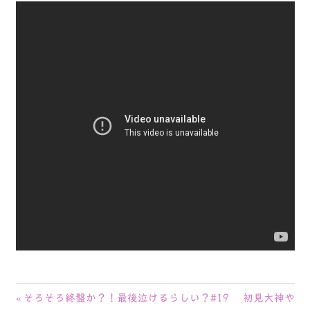
投
前
そろそろ終盤か？！最後泣けるらしい？#19 初見大神や