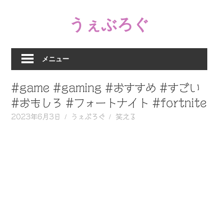
コ
うぇぶろぐ
ン
テ
笑
ン
え
ツ
メニュー
る
へ
動
ス
#game #gaming #おすすめ #すごい
画、
キ
感
#おもしろ #フォートナイト #fortnite
ッ
動
2023年6月3日
うぇぶろぐ
笑える
プ
す
る、
泣
け
る
動
画、
驚
く