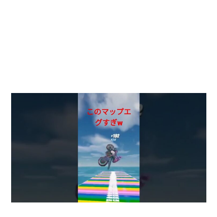
動
画
を
毎
日
ご
紹
介
し
ま
す。