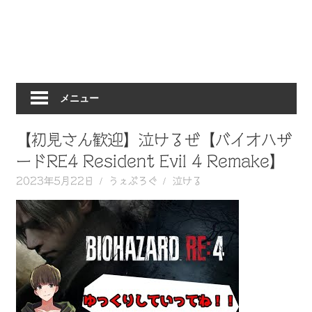
動
画
を
毎
日
メニュー
ご
紹
介
【初見さん歓迎】泣けるぜ【バイオハザ
し
ードRE4 Resident Evil 4 Remake】
ま
2023年5月22日
うぇぶろぐ
泣ける
す。