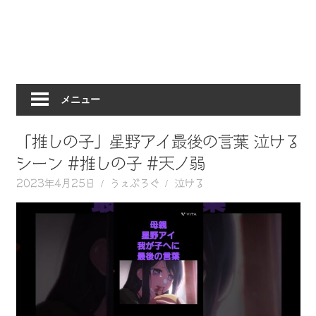
動
画
を
毎
日
メニュー
ご
紹
介
「推しの子」星野アイ最後の言葉 泣ける
し
シーン #推しの子 #天ノ弱
ま
2023年4月25日
うぇぶろぐ
泣ける
す。