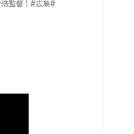
貴浩監督！#広島#