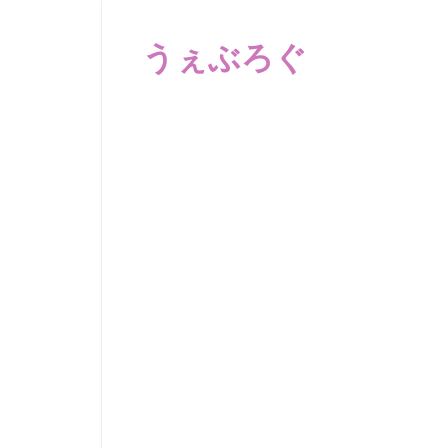
コ
ン
うぇぶろぐ
テ
ン
笑
ツ
え
へ
る
動
ス
画、
キ
感
ッ
動
プ
す
る、
泣
け
る
動
画、
驚