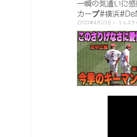
く
一瞬の気遣いに感
動
カープ#横浜#De
画
2023年4月23日
うぇぶろ
を
毎
日
ご
紹
介
し
ま
す。