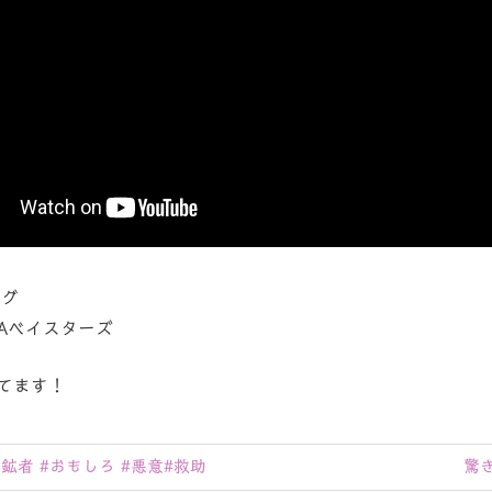
ーグ
NAベイスターズ
てます！
次
探鉱者 #おもしろ #悪意#救助
驚