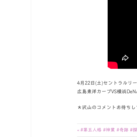
4月22日(土)セントラルリ
広島東洋カープVS横浜De
＊沢山のコメントお待ちし
投
前
#第五人格 #神業 #奇跡 #