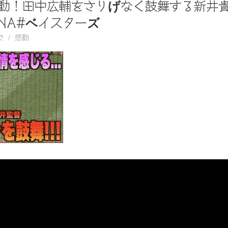
動！田中広輔をさりげなく鼓舞する新井
NA#ベイスターズ
ぐ
感動