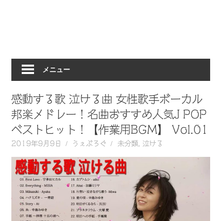
動
画
を
毎
日
メニュー
ご
紹
介
感動する歌 泣ける曲 女性歌手ボーカル
し
邦楽メドレー！名曲おすすめ人気J POP
ま
ベストヒット！【作業用BGM】 Vol.01
す。
2019年9月9日
うぇぶろぐ
未分類
,
泣ける