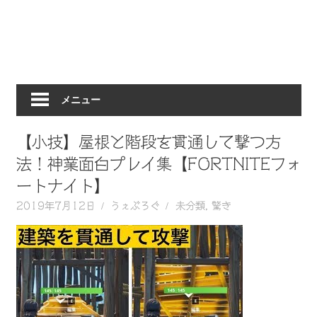
動
画
を
毎
日
メニュー
ご
紹
介
【小技】屋根と階段を貫通して撃つ方
し
法！神業面白プレイ集【FORTNITEフォ
ま
ートナイト】
す。
2019年7月12日
うぇぶろぐ
未分類
,
驚き