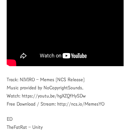
Track: NIVIRO – Memes [NCS Release]
Music provided by NoCopyrightSounds.
Watch: https://youtu.be/hgXZQfHySDw
Free Download / Stream: http://ncs.io/MemesYO
ED
TheFatRat – Unity