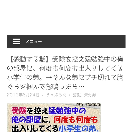
動
画
を
毎
日
メニュー
ご
紹
介
【感動する話】受験を控え猛勉強中の俺
し
の部屋に、何度も何度も出入りしてくる
ま
小学生の弟。→そんな弟にブチ切れて胸
す。
ぐらを掴んで怒鳴ったら…
2019年6月24日
うぇぶろぐ
感動
,
未分類