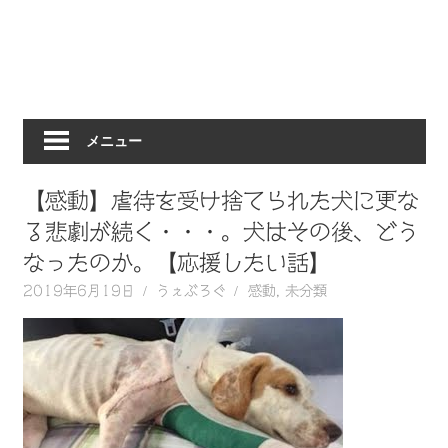
動
画
を
毎
日
メニュー
ご
紹
介
【感動】虐待を受け捨てられた犬に更な
し
る悲劇が続く・・・。犬はその後、どう
ま
なったのか。【応援したい話】
す。
2019年6月19日
うぇぶろぐ
感動
,
未分類