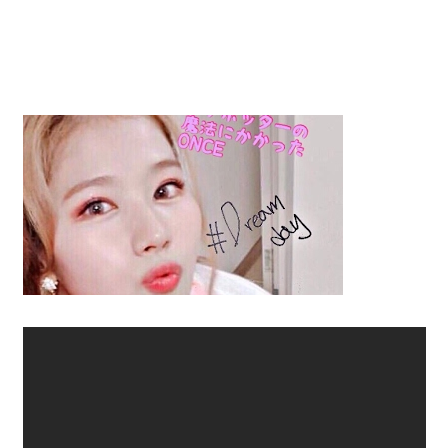
動
画
を
毎
日
ご
紹
介
し
ま
す。