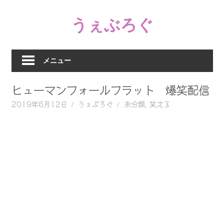
コ
うぇぶろぐ
ン
テ
笑
ン
え
ツ
メニュー
る
へ
動
ス
ヒューマンフォールフラット 爆笑配信
画、
キ
感
2019年6月12日
うぇぶろぐ
未分類
,
笑える
ッ
動
プ
す
る、
泣
け
る
動
画、
驚
く