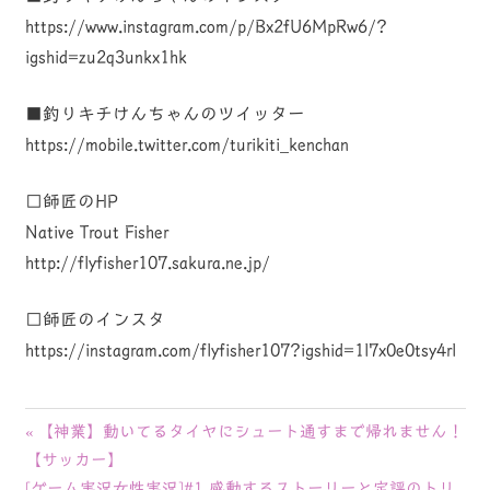
https://www.instagram.com/p/Bx2fU6MpRw6/?
igshid=zu2q3unkx1hk
■釣りキチけんちゃんのツイッター
https://mobile.twitter.com/turikiti_kenchan
□師匠のHP
Native Trout Fisher
http://flyfisher107.sakura.ne.jp/
□師匠のインスタ
https://instagram.com/flyfisher107?igshid=1l7x0e0tsy4rl
投
前
【神業】動いてるタイヤにシュート通すまで帰れません！
の
【サッカー】
稿
次
記
[ゲーム実況女性実況]#1 感動するストーリーと定評のトリ