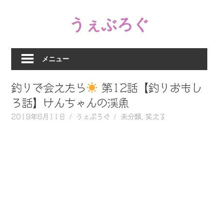
コ
うぇぶろぐ
ン
テ
笑
ン
え
ツ
メニュー
る
へ
動
ス
釣りで会えたら
第12話【釣りおもし
画、
キ
感
ろ話】けんちゃんの渓魚
ッ
動
2019年6月11日
うぇぶろぐ
未分類
,
笑える
プ
す
る、
泣
け
る
動
画、
驚
く