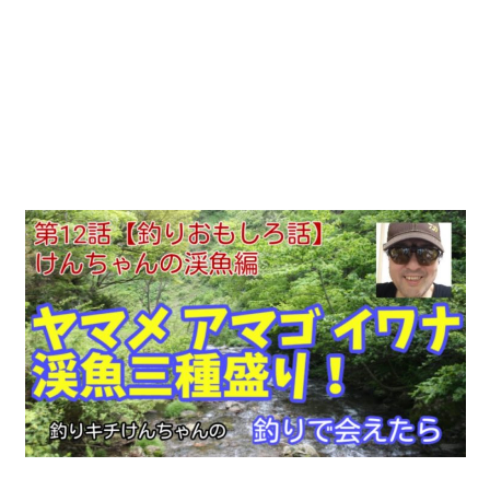
動
画
を
毎
日
ご
紹
介
し
ま
す。