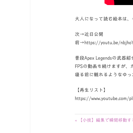
大人になって読む絵本は、
次→近日公開
前→https://youtu.be/nbjho
普段Apex Legendsの武器紹介
FPSの動画も続けますが
寝る前に観れるようなゆっ
【再生リスト】
https://www.youtube.com/p
投
前
【小技】編集で瞬間移動する
の