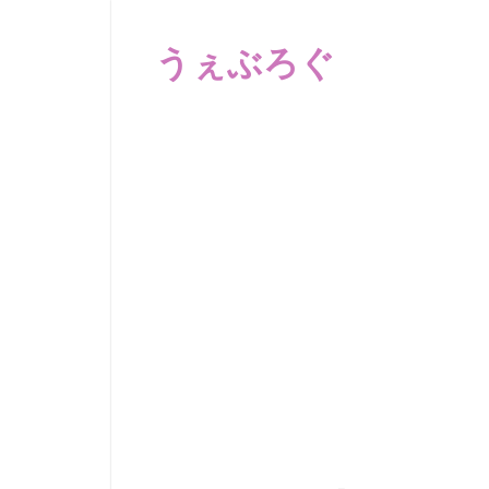
コ
ン
うぇぶろぐ
テ
ン
笑
ツ
え
へ
る
動
ス
画、
キ
感
ッ
動
プ
す
る、
泣
け
る
動
画、
驚