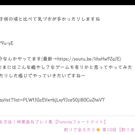
子供の頃と比べて気づきが多かったりしますね
Y9u-yE
なんかやってます(最新→https://youtu.be/lihxHw9ZaJE)
、たまにはこんな癒やし？なゲームも有りかと思ってやってみた
たりした感じでやっていきたいですね～
laylist?list=PLWfJGzEVxrrbjLxy9Jce50jiB0CuZheV7
方法！神業面白プレイ集【Fortniteフォートナイト】
次
釣りで会えたら
第10回【釣りお