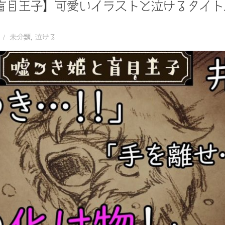
盲目王子】可愛いイラストと泣けるタイト
未分類
,
泣ける