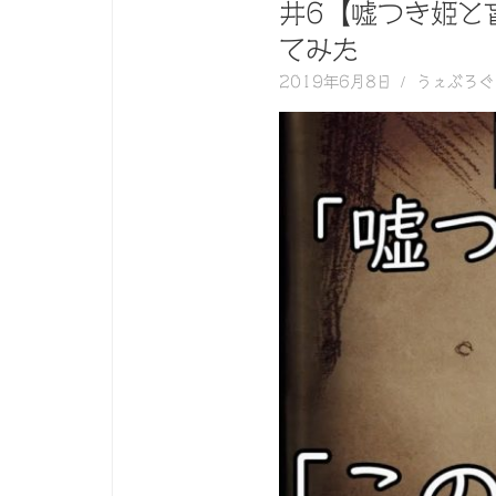
く
井6【嘘つき姫と
動
てみた
画
2019年6月8日
うぇぶろぐ
を
毎
日
ご
紹
介
し
ま
す。