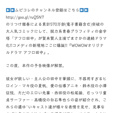
ムビコレのチャンネル登録はこちら
http://goo.gl/ruQ5N7
のりつけ雅春による累計570万部(電子書籍含む)突破の
大人気コミックにして、脱力系青春グラフィティの金字
塔「アフロ田中」が賀来賢人主演でまさかの連続ドラマ
化!!コメディの新境地ここに爆誕!!『WOWOWオリジナ
ルドラマ アフロ田中』。
この度、本作の予告映像が解禁。
彼女が欲しい・主人公の田中を筆頭に、不器用すぎるヒ
ロイン・マキ役の夏帆、愛の伝導アニキ・鈴木役の小澤
征悦、ただのエロい先輩・西田役の松尾諭、むっつり童
貞サーファー・高橋役の白石隼也らの姿が紹介され、こ
れらの濃ゆ~いキャスト達が様々な表情を見せ、見事な