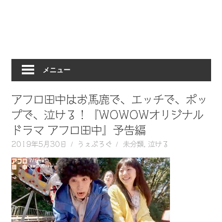
動
画
を
毎
日
メニュー
ご
紹
介
アフロ田中はお馬鹿で、エッチで、ポッ
し
プで、泣ける！『WOWOWオリジナル
ま
ドラマ アフロ田中』予告編
す。
2019年5月30日
うぇぶろぐ
未分類
,
泣ける