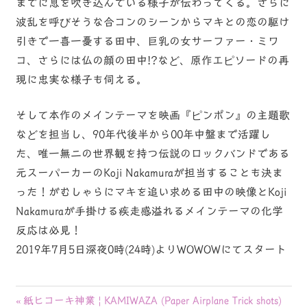
までに息を吹き込んでいる様子が伝わってくる。さらに
波乱を呼びそうな合コンのシーンからマキとの恋の駆け
引きで一喜一憂する田中、巨乳の女サーファー・ミワ
コ、さらには仏の顔の田中!?など、原作エピソードの再
現に忠実な様子も伺える。
そして本作のメインテーマを映画『ピンポン』の主題歌
などを担当し、90年代後半から00年中盤まで活躍し
た、唯一無二の世界観を持つ伝説のロックバンドである
元スーパーカーのKoji Nakamuraが担当することも決ま
った！がむしゃらにマキを追い求める田中の映像とKoji
Nakamuraが手掛ける疾走感溢れるメインテーマの化学
反応は必見！
2019年7月5日深夜0時(24時)よりWOWOWにてスタート
投
前
紙ヒコーキ神業 | KAMIWAZA (Paper Airplane Trick shots)