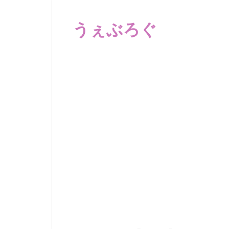
コ
ン
うぇぶろぐ
テ
ン
笑
ツ
え
へ
る
動
ス
画、
キ
感
ッ
動
プ
す
る、
泣
け
る
動
画、
驚