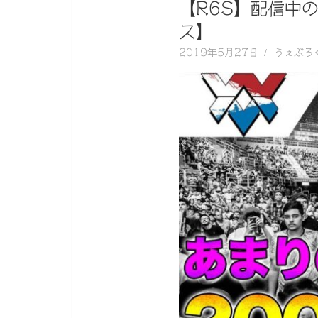
く
【R6S】配信中
動
ス】
画
2019年5月27日
うぇぶろ
を
毎
日
ご
紹
介
し
ま
す。