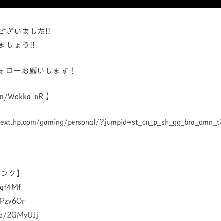
ざいました!!
しょう!!
rフォローお願いします！
.com/Wokka_nR 】
hp.com/gaming/personal/?jumpid=st_cn_p_sh_gg_bra_omn_t
リンク】
Vqf4Mf
Pzv6Or
o/2GMyUJj