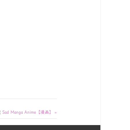
】
 Manga Anime【漫画】