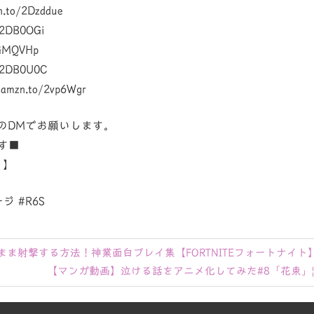
.to/2Dzddue
/2DB0OGi
2GMQVHp
/2DB0U0C
mzn.to/2vp6Wgr
erのDMでお願いします。
す■
m 】
 #R6S
ま射撃する方法！神業面白プレイ集【FORTNITEフォートナイト
次
【マンガ動画】泣ける話をアニメ化してみた#8「花束」|| Sad
の
記