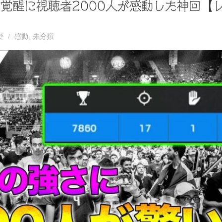
の覚醒に視聴者2000人が感動した神回【
ぐ
感動
,
未分類