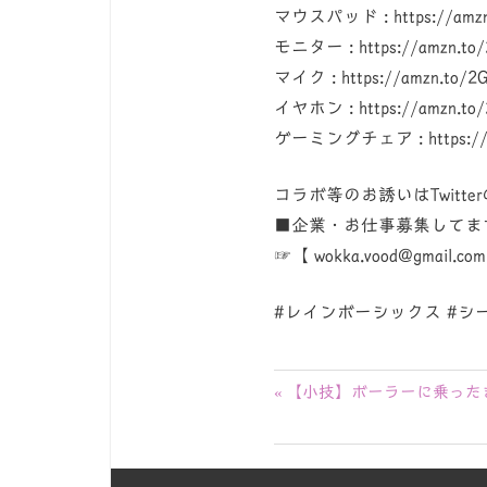
マウスパッド : https://amzn
モニター : https://amzn.to
マイク : https://amzn.to/
イヤホン : https://amzn.to
ゲーミングチェア : https://a
コラボ等のお誘いはTwitt
■企業・お仕事募集してま
☞【 wokka.vood@gmail.co
#レインボーシックス #シージ
投
前
【小技】ボーラーに乗ったま
の
稿
記
ナ
事: