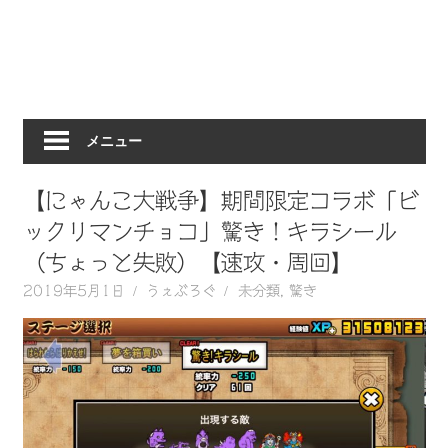
動
画
を
毎
日
メニュー
ご
紹
介
【にゃんこ大戦争】期間限定コラボ「ビ
し
ックリマンチョコ」驚き！キラシール
ま
（ちょっと失敗）【速攻・周回】
す。
2019年5月1日
うぇぶろぐ
未分類
,
驚き