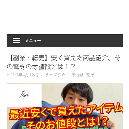
動
画
を
毎
日
メニュー
ご
紹
介
【副業・転売】安く買えた商品紹介。そ
し
の驚きのお値段とは！？
ま
2019年4月18日
うぇぶろぐ
未分類
,
驚き
す。