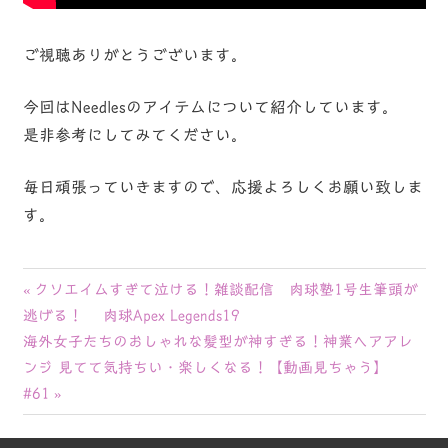
ご視聴ありがとうございます。
今回はNeedlesのアイテムについて紹介しています。
是非参考にしてみてください。
毎日頑張っていきますので、応援よろしくお願い致しま
す。
投
前
クソエイムすぎて泣ける！雑談配信 肉球塾1号生筆頭が
の
逃げる！ 肉球Apex Legends19
稿
次
記
海外女子たちのおしゃれな髪型が神すぎる！神業ヘアアレ
ナ
の
事:
ンジ 見てて気持ちい・楽しくなる！【動画見ちゃう】
記
#61
ビ
事: