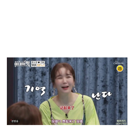
動
画
を
毎
日
ご
紹
介
し
ま
す。