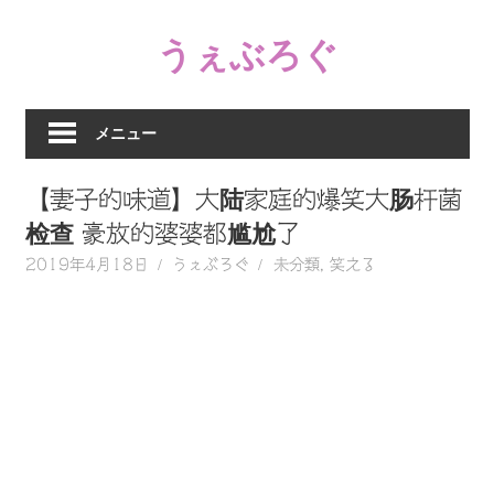
コ
うぇぶろぐ
ン
テ
笑
ン
え
ツ
メニュー
る
へ
動
ス
【妻子的味道】大陆家庭的爆笑大肠杆菌
画、
キ
感
检查 豪放的婆婆都尴尬了
ッ
動
2019年4月18日
うぇぶろぐ
未分類
,
笑える
プ
す
る、
泣
け
る
動
画、
驚
く