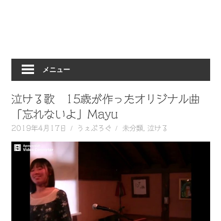
動
画
を
毎
日
メニュー
ご
紹
介
泣ける歌 15歳が作ったオリジナル曲
し
「忘れないよ」Mayu
ま
2019年4月17日
うぇぶろぐ
未分類
,
泣ける
す。