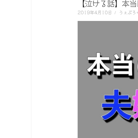
く
【泣ける話】本当
動
2019年4月10日
うぇぶろ
画
を
毎
日
ご
紹
介
し
ま
す。