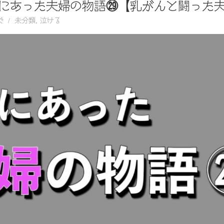
にあった夫婦の物語㉙【乳がんと闘った
ぐ
未分類
,
泣ける