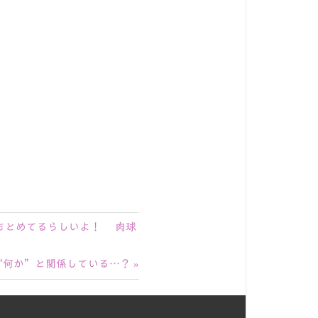
をもとめてるらしいよ！ 肉球
0の“何か”と関係している…？