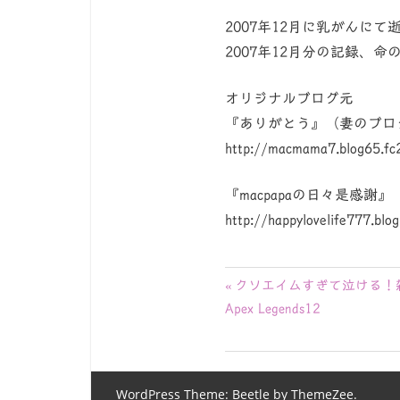
2007年12月に乳がんに
2007年12月分の記録、
オリジナルブログ元
『ありがとう』（妻のブロ
http://macmama7.blog65.fc
『macpapaの日々是感謝
http://happylovelife777.blo
投
前
クソエイムすぎて泣ける！
の
Apex Legends12
稿
記
ナ
事:
ビ
WordPress Theme: Beetle by ThemeZee.