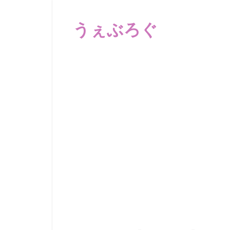
コ
ン
うぇぶろぐ
テ
ン
笑
ツ
え
へ
る
動
ス
画、
キ
感
ッ
動
プ
す
る、
泣
け
る
動
画、
驚