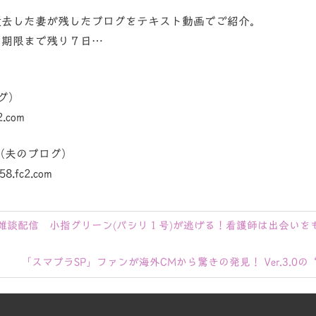
て逝去した妻が残したブログをテキスト動画でご紹介。
命の期限まで残り７日…
グ）
2.com
』（夫のブログ）
g58.fc2.com
雑談配信 小指グリーン(バシリ１号)が逃げる！看護師は出会い
次
「スマブラSP」ファンが海外CMから驚きの発見！ Ver.3.
の
記