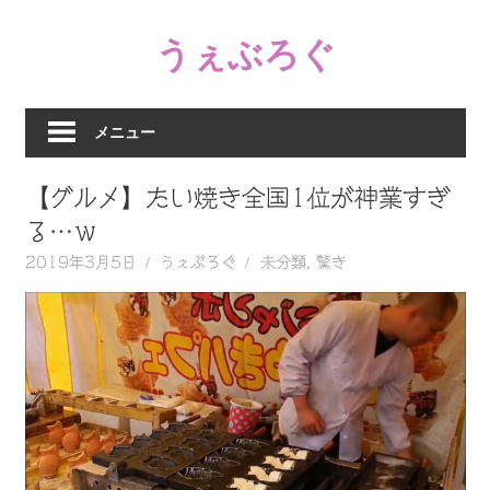
コ
うぇぶろぐ
ン
テ
笑
ン
え
ツ
メニュー
る
へ
動
ス
【グルメ】たい焼き全国1位が神業すぎ
画、
キ
感
る…ｗ
ッ
動
2019年3月5日
うぇぶろぐ
未分類
,
驚き
プ
す
る、
泣
け
る
動
画、
驚
く