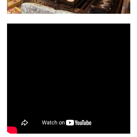
動
画
を
毎
日
ご
紹
介
し
ま
す。