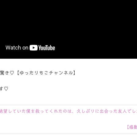
も驚き♡【ゆったりもこチャンネル】
す♡
絶望していた僕を救ってくれたのは、久しぶりに出会った友人でし
次
【感
の