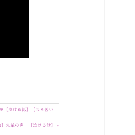
た【泣ける話】【ほろ苦い
動】先輩の声 【泣ける話】