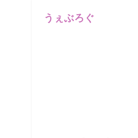
コ
ン
うぇぶろぐ
テ
ン
笑
ツ
え
へ
る
動
ス
画、
キ
感
ッ
動
プ
す
る、
泣
け
る
動
画、
驚