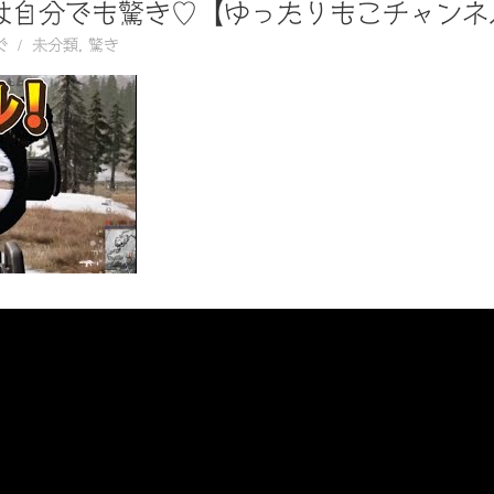
ルは自分でも驚き♡【ゆったりもこチャンネ
ぐ
未分類
,
驚き