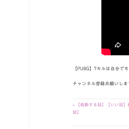
【PUBG】7キルは自分で
チャンネル登録お願いしま
投
前
【感動する話】【いい話】
の
話】
稿
記
ナ
事: