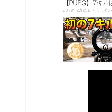
く
【PUBG】7キ
動
2019年2月25日
うぇぶろ
画
を
毎
日
ご
紹
介
し
ま
す。