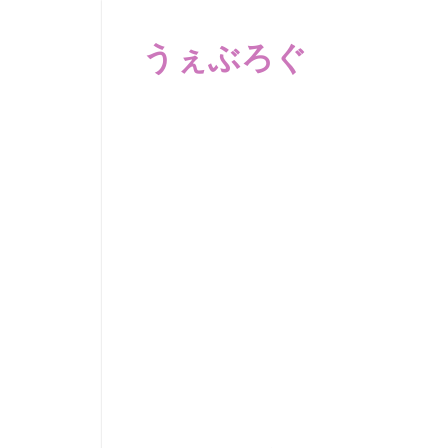
コ
ン
うぇぶろぐ
テ
ン
笑
ツ
え
へ
る
動
ス
画、
キ
感
ッ
動
プ
す
る、
泣
け
る
動
画、
驚