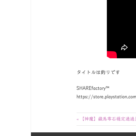
タイトルは釣りです
SHAREfactory™
https://store.playstation.
投
前
【神魔】藏馬零石穩定通過
の
稿
記