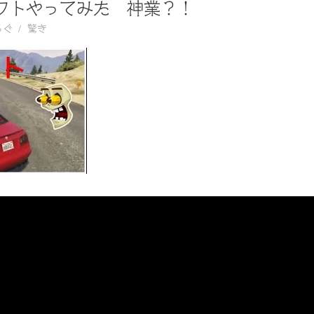
フトやってみた 神業？！
ろぐ
驚き