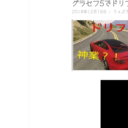
く
グラセフ5でドリ
動
2018年12月19日
うぇぶ
画
を
毎
日
ご
紹
介
し
ま
す。