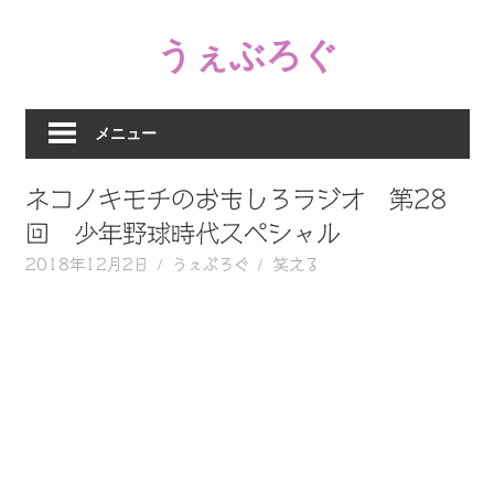
コ
うぇぶろぐ
ン
テ
笑
ン
え
ツ
メニュー
る
へ
動
ス
ネコノキモチのおもしろラジオ 第28
画、
キ
感
回 少年野球時代スペシャル
ッ
動
2018年12月2日
うぇぶろぐ
笑える
プ
す
る、
泣
け
る
動
画、
驚
く