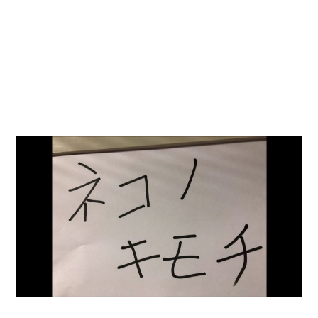
動
画
を
毎
日
ご
紹
介
し
ま
す。