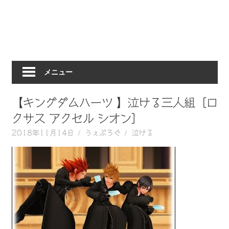
動
画
を
毎
日
メニュー
ご
紹
介
【キングダムハーツ 】泣ける三人組［ロ
し
クサス アクセル シオン］
ま
2018年11月14日
うぇぶろぐ
泣ける
す。