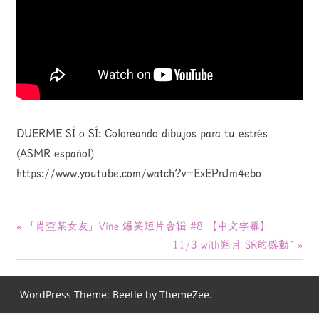
DUERME SÍ o SÍ: Coloreando dibujos para tu estrés
(ASMR español)
https://www.youtube.com/watch?v=ExEPnJm4ebo
投
前
「肖查某女友」Vine 爆笑短片合辑 #8 【中文字幕】
の
次
11/3 with朔月 SR的感動~
稿
記
の
ナ
事:
記
WordPress Theme: Beetle by ThemeZee.
事:
ビ