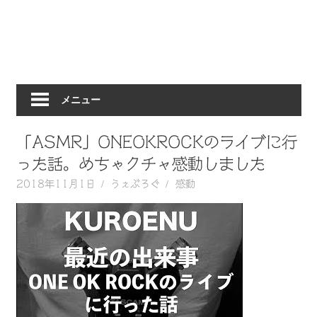
動
画
を
毎
日
メニュー
ご
紹
介
「ASMR」ONEOKROCKのライブに行
し
った話。めちゃクチャ感動しました
ま
2018年11月1日
うぇぶろぐ
感動
す。