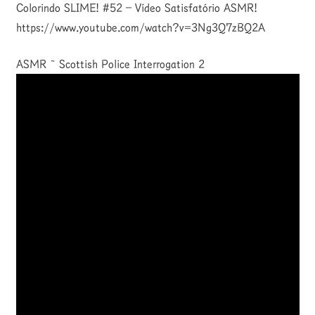
Colorindo SLIME! #52 – Vídeo Satisfatório ASMR!
https://www.youtube.com/watch?v=3Ng3Q7zBQ2A
ASMR ~ Scottish Police Interrogation 2