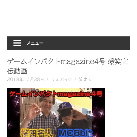
動
画
を
毎
日
メニュー
ご
紹
介
ゲームインパクトmagazine4号 爆笑宣
し
伝動画
ま
2018年10月28日
うぇぶろぐ
笑える
す。