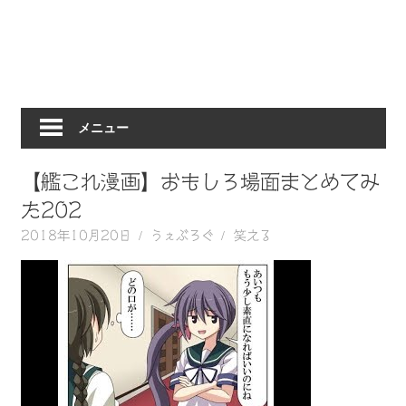
動
画
を
毎
日
メニュー
ご
紹
介
【艦これ漫画】おもしろ場面まとめてみ
し
た202
ま
2018年10月20日
うぇぶろぐ
笑える
す。