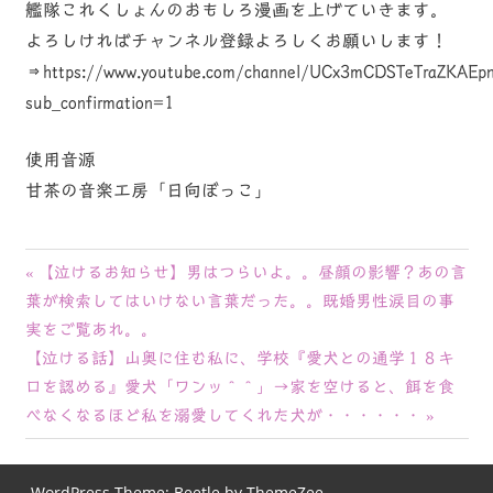
艦隊これくしょんのおもしろ漫画を上げていきます。
よろしければチャンネル登録よろしくお願いします！
⇒https://www.youtube.com/channel/UCx3mCDSTeTraZKAEp
sub_confirmation=1
使用音源
甘茶の音楽工房「日向ぼっこ」
投
前
【泣けるお知らせ】男はつらいよ。。昼顔の影響？あの言
の
葉が検索してはいけない言葉だった。。既婚男性涙目の事
稿
記
実をご覧あれ。。
ナ
次
事:
【泣ける話】山奥に住む私に、学校『愛犬との通学１８キ
の
ロを認める』愛犬「ワンッ＾＾」→家を空けると、餌を食
ビ
記
べなくなるほど私を溺愛してくれた犬が・・・・・・
ゲ
事:
ー
WordPress Theme: Beetle by ThemeZee.