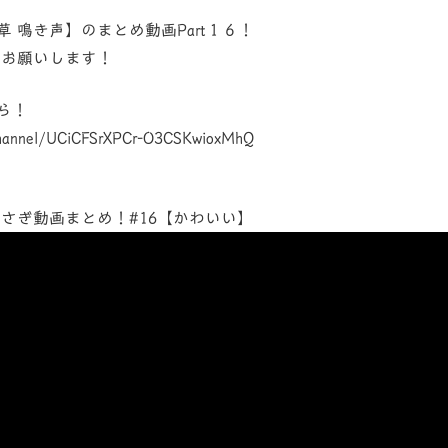
 鳴き声】のまとめ動画Part１６！
価お願いします！
ら！
channel/UCiCFSrXPCr-O3CSKwioxMhQ
さぎ動画まとめ！#16【かわいい】