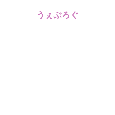
コ
ン
うぇぶろぐ
テ
ン
笑
ツ
え
へ
る
動
ス
画、
キ
感
ッ
動
プ
す
る、
泣
け
る
動
画、
驚