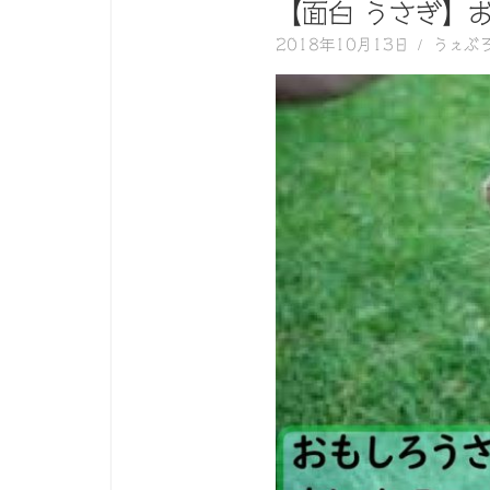
く
【面白 うさぎ】
動
2018年10月13日
うぇぶ
画
を
毎
日
ご
紹
介
し
ま
す。