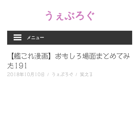
コ
うぇぶろぐ
ン
テ
笑
ン
え
ツ
メニュー
る
へ
動
ス
【艦これ漫画】おもしろ場面まとめてみ
画、
キ
感
た191
ッ
動
2018年10月10日
うぇぶろぐ
笑える
プ
す
る、
泣
け
る
動
画、
驚
く