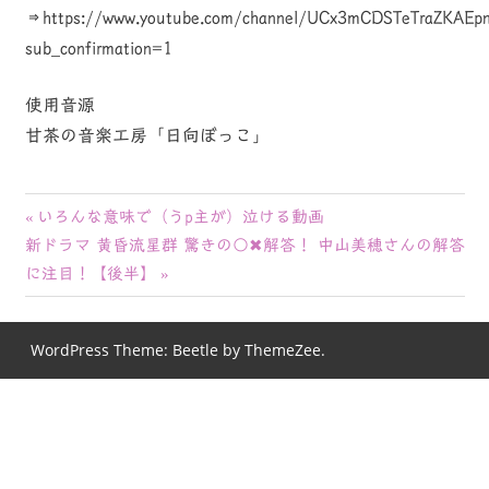
⇒https://www.youtube.com/channel/UCx3mCDSTeTraZKAEp
sub_confirmation=1
使用音源
甘茶の音楽工房「日向ぼっこ」
投
前
いろんな意味で（うp主が）泣ける動画
次
の
新ドラマ 黄昏流星群 驚きの○✖︎解答！ 中山美穂さんの解答
稿
の
記
に注目！【後半】
ナ
記
事:
事:
ビ
WordPress Theme: Beetle by ThemeZee.
ゲ
ー
シ