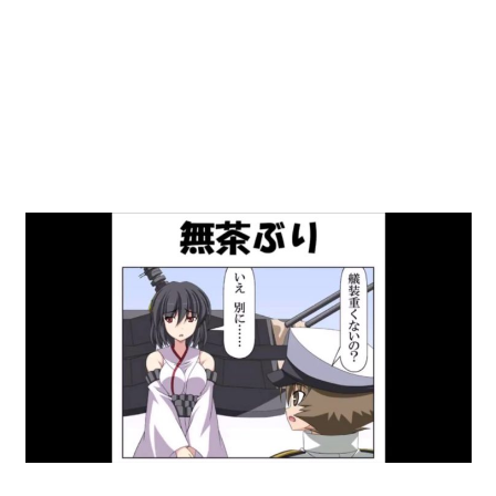
動
画
を
毎
日
ご
紹
介
し
ま
す。