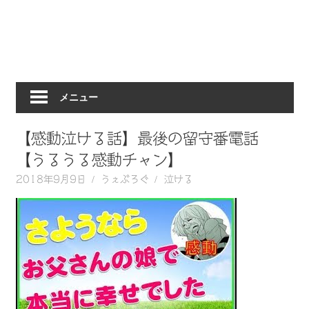
動
画
を
毎
日
メニュー
ご
紹
介
【感動泣ける話】最後の留守番電話
し
【うるうる感動チャン】
ま
2018年9月9日
うぇぶろぐ
泣ける
す。