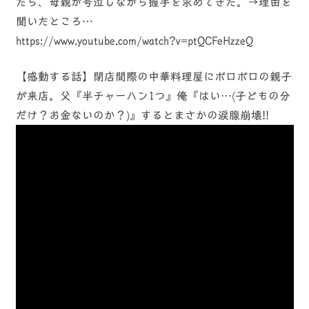
たら、母親が号泣しながら握手を求めてきた。→理由を
聞いたところ…
https://www.youtube.com/watch?v=ptQCFeHzzeQ
【感動する話】閉店間際の中華料理屋にボロボロの親子
が来店。父『半チャーハン1つ』俺『はい…(子どもの分
だけ？お金ないのか？)』するとまさかの涙腺崩壊!!