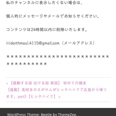
私のチャンネルに表示したくない場合は、
個人的にメッセージやメールでお知らせください。
コンテンツは24時間以内に削除いたします。
darthmaul.4115@gmail.com（メールアドレス）
＊＊＊＊＊＊＊＊＊＊＊＊＊＊＊＊＊＊＊＊＊＊＊＊＊
＊＊＊＊＊＊＊＊＊＊
投
前
【感動する話 泣ける話 実話】 初めての親友
次
の
【感動】高校生のえがそんがヒッチハイクで広島から帰り
稿
の
記
ます。part3【ヒッチハイク】
ナ
記
事:
事:
ビ
WordPress Theme: Beetle by ThemeZee.