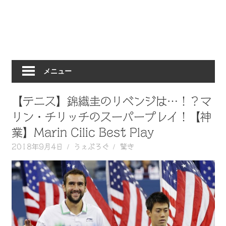
動
画
を
毎
日
メニュー
ご
紹
介
【テニス】錦織圭のリベンジは…！？マ
し
リン・チリッチのスーパープレイ！【神
ま
業】Marin Cilic Best Play
す。
2018年9月4日
うぇぶろぐ
驚き