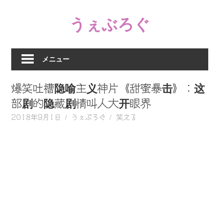
コ
うぇぶろぐ
ン
テ
笑
ン
え
ツ
メニュー
る
へ
動
ス
爆笑吐槽隐喻主义神片《甜蜜暴击》：这
画、
キ
感
部剧的隐藏剧情叫人大开眼界
ッ
動
2018年9月1日
うぇぶろぐ
笑える
プ
す
る、
泣
け
る
動
画、
驚
く