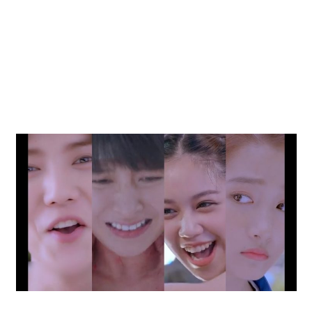
動
画
を
毎
日
ご
紹
介
し
ま
す。