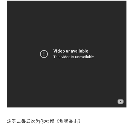
炮哥三番五次为你吐槽《甜蜜暴击》