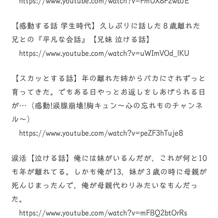
https://www.youtube.com/watch?v=FmUX8F2wbJE
【感動する話 学生時代】久しぶりに話した８歳離れた
兄との『平凡な会話』【兄妹 泣ける話】
https://www.youtube.com/watch?v=uWImVOd_lKU
【スカッとする話】年の離れた姉からバカにされずっと
育ってきた。でもある日やっとお返しをしあげられる日
が…（感動!涙腺崩壊!胸キュン〜心の忘れものチャンネ
ル〜）
https://www.youtube.com/watch?v=peZF3hTuje8
涙活【泣ける話】俺には妹がいるんだが、これが何と10
も年が離れてる。しかも俺が13、妹が３歳の時に母親が
死んじまったんで、俺が母親代わりみたいなもんだっ
た。
https://www.youtube.com/watch?v=mFBQ2btOrRs