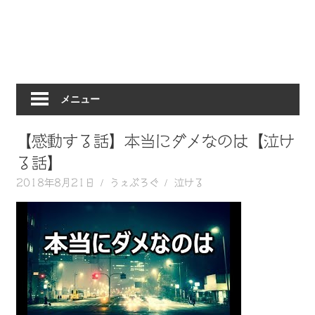
動
画
を
毎
日
メニュー
ご
紹
介
【感動する話】本当にダメなのは【泣け
し
る話】
ま
2018年8月21日
うぇぶろぐ
泣ける
す。