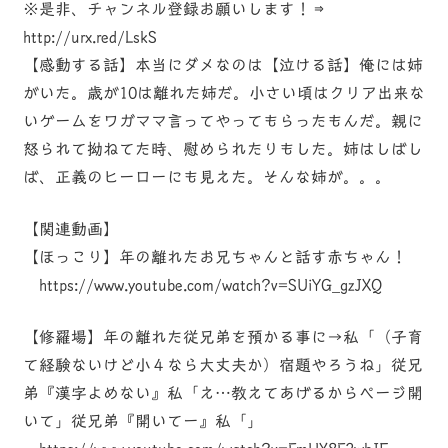
※是非、チャンネル登録お願いします！⇒
http://urx.red/LskS
【感動する話】本当にダメなのは【泣ける話】俺には姉
がいた。歳が10は離れた姉だ。小さい頃はクリア出来な
いゲームをワガママ言ってやってもらったもんだ。親に
怒られて拗ねてた時、慰められたりもした。姉はしばし
ば、正義のヒーローにも見えた。そんな姉が。。。
【関連動画】
【ほっこり】年の離れたお兄ちゃんと話す赤ちゃん！
https://www.youtube.com/watch?v=SUiYG_gzJXQ
【修羅場】年の離れた従兄弟を預かる事に→私「（子育
て経験ないけど小４なら大丈夫か）宿題やろうね」従兄
弟『漢字よめない』私「え…教えてあげるからページ開
いて」従兄弟『開いてー』私「」