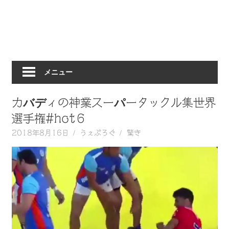
動
画
を
毎
日
メニュー
ご
紹
介
カバディの神業スーパータックル集世界
し
選手権#hot６
ま
2018年8月16日
うぇぶろぐ
驚き
す。