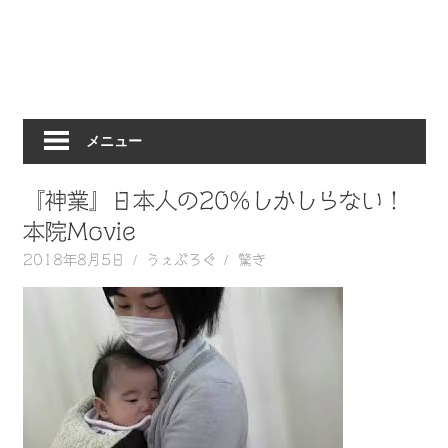
動
画
を
毎
日
メニュー
ご
紹
介
『神業』日本人の20%しかしらない！
し
本院Movie
ま
2018年8月5日
うぇぶろぐ
驚き
す。