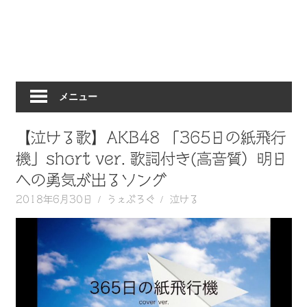
動
画
を
毎
日
メニュー
ご
紹
介
【泣ける歌】AKB48 「365日の紙飛行
し
機」short ver. 歌詞付き(高音質）明日
ま
への勇気が出るソング
す。
2018年6月30日
うぇぶろぐ
泣ける