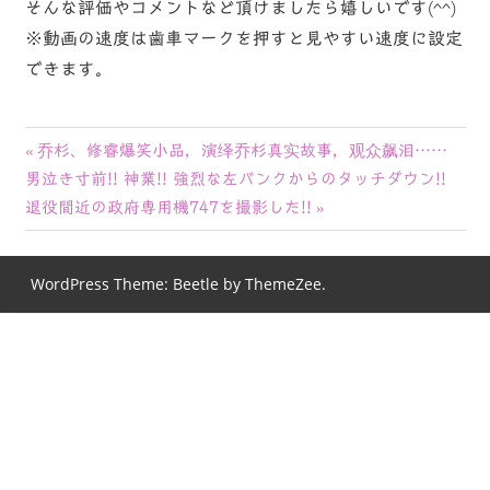
そんな評価やコメントなど頂けましたら嬉しいです(^^)
※動画の速度は歯車マークを押すと見やすい速度に設定
できます。
投
前
乔杉、修睿爆笑小品，演绎乔杉真实故事，观众飙泪……
次
の
男泣き寸前!! 神業!! 強烈な左バンクからのタッチダウン!!
稿
の
記
退役間近の政府専用機747を撮影した!!
ナ
記
事:
事:
ビ
WordPress Theme: Beetle by ThemeZee.
ゲ
ー
シ
ョ