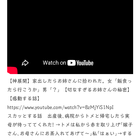
【神展開】家出したらお姉さんに拾われた。女「飯食っ
たら行こうか」男「？」【切なすぎるお姉さんの秘密】
【感動する話】
https://www.youtube.com/watch?v=8zMjYiS1NpI
スカッとする話 出産後､病院からトメと帰宅したら実
母が待っててくれた! →トメは私から赤を取り上げ｢嫁子
さん､お母さんにお茶入れてあげて～｣私｢はぁい｣→する