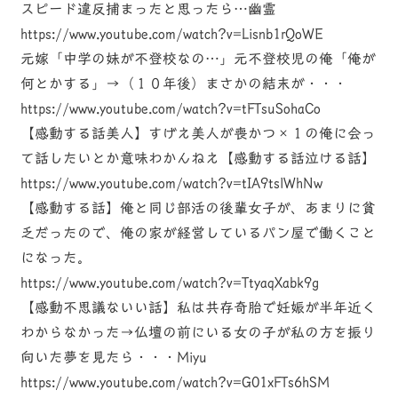
スピード違反捕まったと思ったら…幽霊
https://www.youtube.com/watch?v=Lisnb1rQoWE
元嫁「中学の妹が不登校なの…」元不登校児の俺「俺が
何とかする」→（１０年後）まさかの結末が・・・
https://www.youtube.com/watch?v=tFTsuSohaCo
【感動する話美人】すげえ美人が喪かつ×１の俺に会っ
て話したいとか意味わかんねえ【感動する話泣ける話】
https://www.youtube.com/watch?v=tIA9tslWhNw
【感動する話】俺と同じ部活の後輩女子が、あまりに貧
乏だったので、俺の家が経営しているパン屋で働くこと
になった。
https://www.youtube.com/watch?v=TtyaqXabk9g
【感動不思議ないい話】私は共存奇胎で妊娠が半年近く
わからなかった→仏壇の前にいる女の子が私の方を振り
向いた夢を見たら・・・Miyu
https://www.youtube.com/watch?v=G01xFTs6hSM